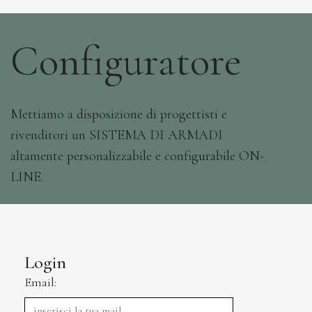
Configuratore
Mettiamo a disposizione di progettisti e
rivenditori un SISTEMA DI ARMADI
altamente personalizzabile e configurabile ON-
LINE.
Login
Email: